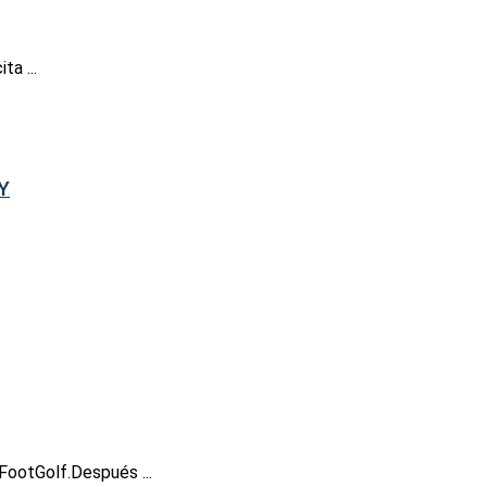
a ...
Y
 FootGolf.Después ...