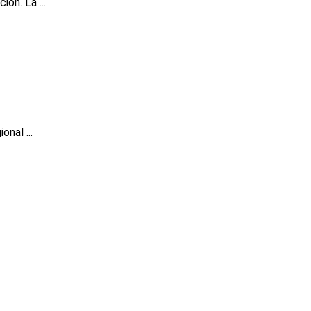
ón. La ...
nal ...