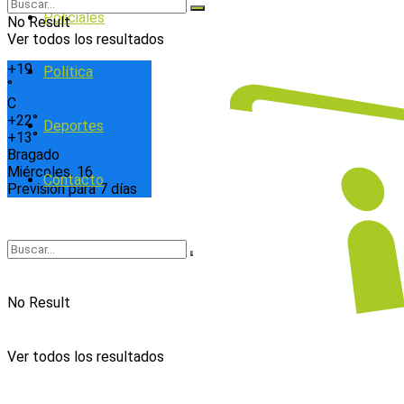
Policiales
No Result
Ver todos los resultados
+
19
Política
°
C
+
22°
Deportes
+
13°
Bragado
Miércoles, 16
Contacto
Previsión para 7 días
No Result
Ver todos los resultados