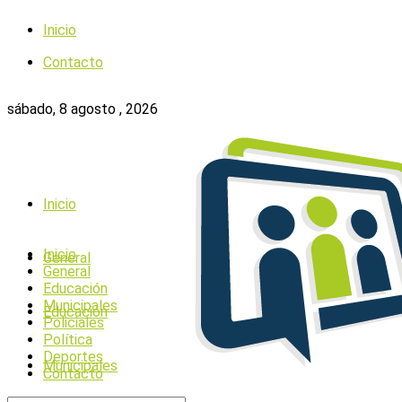
Inicio
Contacto
sábado, 8 agosto , 2026
Inicio
Inicio
General
General
Educación
Municipales
Educación
Policiales
Política
Deportes
Municipales
Contacto