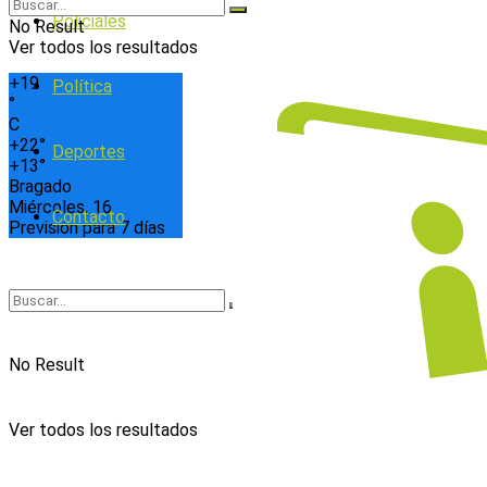
Policiales
No Result
Ver todos los resultados
+
19
Política
°
C
+
22°
Deportes
+
13°
Bragado
Miércoles, 16
Contacto
Previsión para 7 días
No Result
Ver todos los resultados