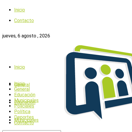
Inicio
Contacto
jueves, 6 agosto , 2026
Inicio
Inicio
General
General
Educación
Municipales
Educación
Policiales
Política
Deportes
Municipales
Contacto