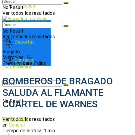
Policiales
No Result
Ver todos los resultados
+
19
Política
°
No Result
C
Ver todos los resultados
+
22°
Deportes
+
13°
Bragado
Miércoles, 16
Contacto
Previsión para 7 días
Home
General
BOMBEROS DE BRAGADO
SALUDA AL FLAMANTE
No Result
CUARTEL DE WARNES
01/02/2026
Ver todos los resultados
en
General
Tiempo de lectura: 1 min