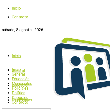
Inicio
Contacto
sábado, 8 agosto , 2026
Inicio
Inicio
General
General
Educación
Municipales
Educación
Policiales
Política
Deportes
Municipales
Contacto