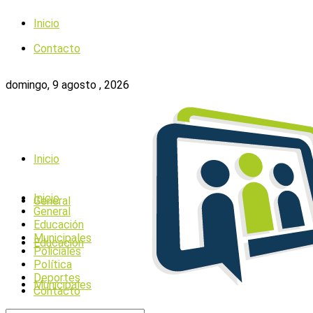
Inicio
Contacto
domingo, 9 agosto , 2026
Inicio
Inicio
General
General
Educación
Municipales
Educación
Policiales
Política
Deportes
Municipales
Contacto