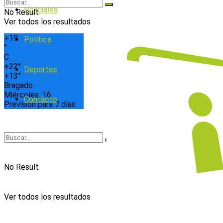
Policiales
No Result
Ver todos los resultados
+
19
Política
°
C
+
22°
Deportes
+
13°
Bragado
Miércoles, 16
Contacto
Previsión para 7 días
No Result
Ver todos los resultados