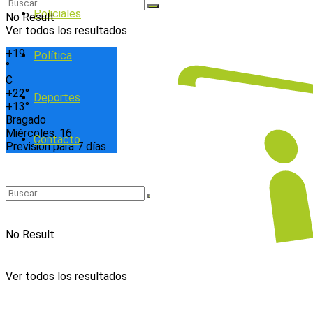
Policiales
No Result
Ver todos los resultados
+
19
Política
°
C
+
22°
Deportes
+
13°
Bragado
Miércoles, 16
Contacto
Previsión para 7 días
No Result
Ver todos los resultados