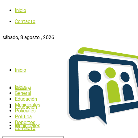
Inicio
Contacto
sábado, 8 agosto , 2026
Inicio
Inicio
General
General
Educación
Municipales
Educación
Policiales
Política
Deportes
Municipales
Contacto