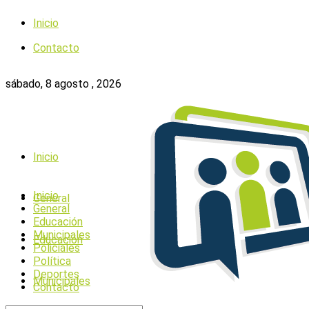
Inicio
Contacto
sábado, 8 agosto , 2026
Inicio
Inicio
General
General
Educación
Municipales
Educación
Policiales
Política
Deportes
Municipales
Contacto