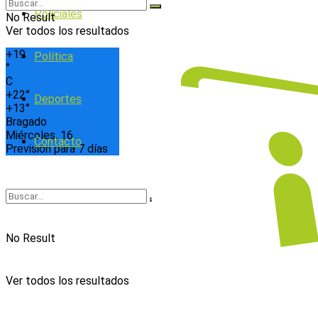
Policiales
No Result
Ver todos los resultados
+
19
Política
°
C
+
22°
Deportes
+
13°
Bragado
Miércoles, 16
Contacto
Previsión para 7 días
No Result
Ver todos los resultados