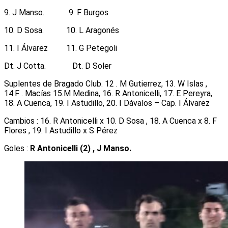
9. J Manso. 9. F Burgos
10. D Sosa. 10. L Aragonés
11. I Álvarez 11. G Petegoli
Dt. J Cotta. Dt. D Soler
Suplentes de Bragado Club. 12 . M Gutierrez, 13. W Islas ,
14.F . Macías 15.M Medina, 16. R Antonicelli, 17. E Pereyra,
18. A Cuenca, 19. I Astudillo, 20. I Dávalos – Cap. I Álvarez
Cambios : 16. R Antonicelli x 10. D Sosa , 18. A Cuenca x 8. F
Flores , 19. I Astudillo x S Pérez
Goles :
R Antonicelli (2) , J Manso.