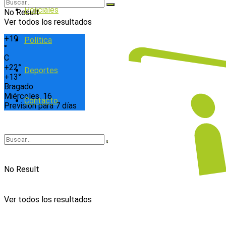
Policiales
No Result
Ver todos los resultados
+
19
Política
°
C
+
22°
Deportes
+
13°
Bragado
Miércoles, 16
Contacto
Previsión para 7 días
No Result
Ver todos los resultados