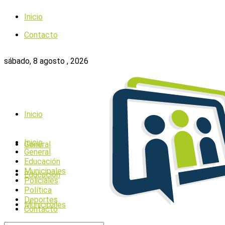
Inicio
Contacto
sábado, 8 agosto , 2026
Inicio
Inicio
General
General
Educación
Municipales
Educación
Policiales
Política
Deportes
Municipales
Contacto