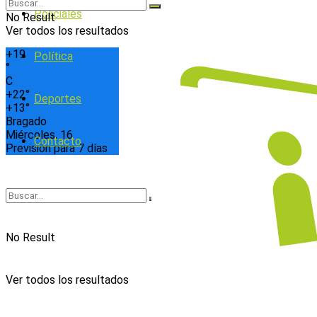
Policiales
No Result
Ver todos los resultados
+
19
Política
°
C
+
22°
Deportes
+
13°
Bragado
Miércoles, 16
Contacto
Previsión para 7 días
No Result
Ver todos los resultados