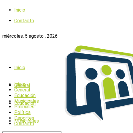
Inicio
Contacto
miércoles, 5 agosto , 2026
Inicio
Inicio
General
General
Educación
Municipales
Educación
Policiales
Política
Deportes
Municipales
Contacto