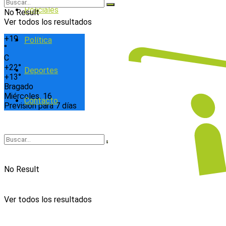
Policiales
No Result
Ver todos los resultados
+
19
Política
°
C
+
22°
Deportes
+
13°
Bragado
Miércoles, 16
Contacto
Previsión para 7 días
No Result
Ver todos los resultados