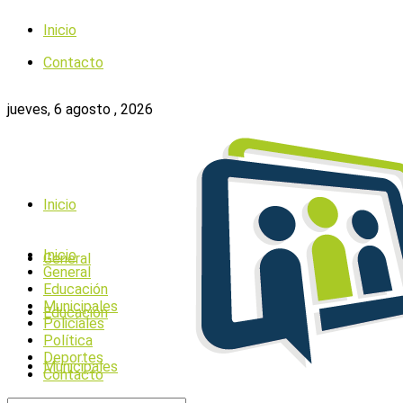
Inicio
Contacto
jueves, 6 agosto , 2026
Inicio
Inicio
General
General
Educación
Municipales
Educación
Policiales
Política
Deportes
Municipales
Contacto