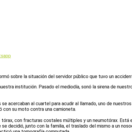
tsapp
ormó sobre la situación del servidor público que tuvo un accident
uestra institución. Pasado el mediodía, sonó la sirena de nues
se acercaban al cuartel para acudir al llamado, uno de nuestros
onó con su moto contra una camioneta.
órax, con fracturas costales múltiples y un neumotórax. Está est
e decidió, junto con la familia, el traslado del mismo a un noso
racticó una tomografía computada.