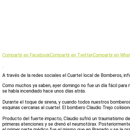
Compartir en Facebook
Compartir en Twitter
Compartir en Wha
A través de la redes sociales el Cuartel local de Bomberos, inf
Como muchos ya saben, ayer domingo no fue un día fácil para n
se había incendiado hace unos días atrás.
Durante el toque de sirena, y cuando todos nuestros bomberos 
esquinas cercanas al cuartel. El bombero Claudio Trejo colisi
Producto del fuerte impacto, Claudio sufrió un traumatismo de t
primeras atenciones y se drenó el neumotórax. Posteriormente s
el primer parte médico fue el mismo que en Bragado y se le p