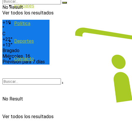
Policiales
No Result
Ver todos los resultados
+
19
Política
°
C
+
22°
Deportes
+
13°
Bragado
Miércoles, 16
Contacto
Previsión para 7 días
No Result
Ver todos los resultados