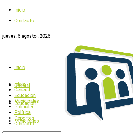
Inicio
Contacto
jueves, 6 agosto , 2026
Inicio
Inicio
General
General
Educación
Municipales
Educación
Policiales
Política
Deportes
Municipales
Contacto