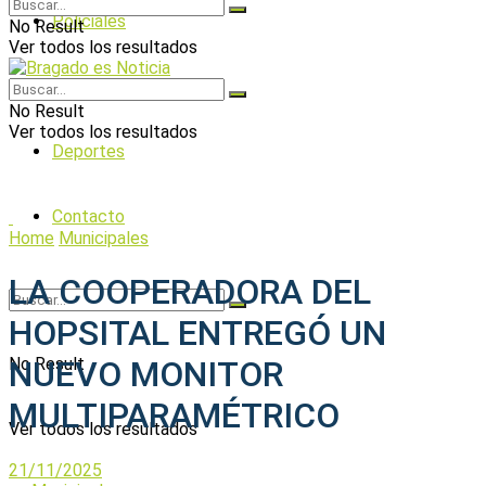
Policiales
No Result
Ver todos los resultados
Política
No Result
Ver todos los resultados
Deportes
Contacto
Home
Municipales
LA COOPERADORA DEL
HOPSITAL ENTREGÓ UN
No Result
NUEVO MONITOR
MULTIPARAMÉTRICO
Ver todos los resultados
21/11/2025