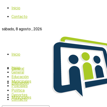
Inicio
Contacto
sábado, 8 agosto , 2026
Inicio
Inicio
General
General
Educación
Municipales
Educación
Policiales
Política
Deportes
Municipales
Contacto