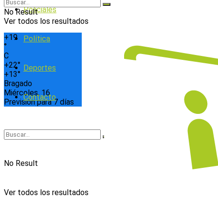
Policiales
No Result
Ver todos los resultados
+
19
Política
°
C
+
22°
Deportes
+
13°
Bragado
Miércoles, 16
Contacto
Previsión para 7 días
No Result
Ver todos los resultados