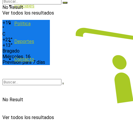
Policiales
No Result
Ver todos los resultados
+
19
Política
°
C
+
22°
Deportes
+
13°
Bragado
Miércoles, 16
Contacto
Previsión para 7 días
No Result
Ver todos los resultados