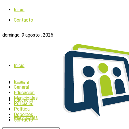
Inicio
Contacto
domingo, 9 agosto , 2026
Inicio
Inicio
General
General
Educación
Municipales
Educación
Policiales
Política
Deportes
Municipales
Contacto