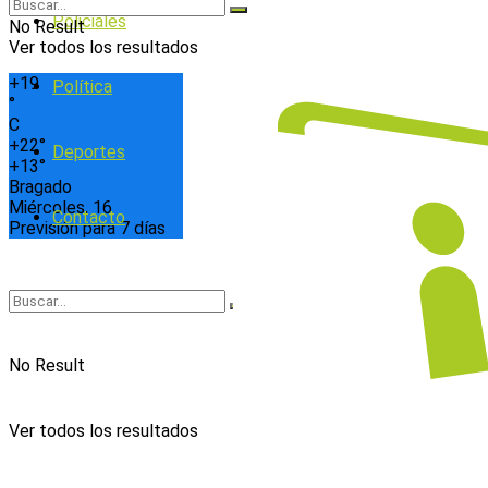
Policiales
No Result
Ver todos los resultados
+
19
Política
°
C
+
22°
Deportes
+
13°
Bragado
Miércoles, 16
Contacto
Previsión para 7 días
No Result
Ver todos los resultados