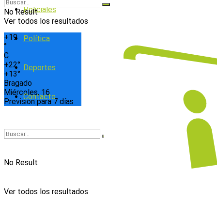
Policiales
No Result
Ver todos los resultados
+
19
Política
°
C
+
22°
Deportes
+
13°
Bragado
Miércoles, 16
Contacto
Previsión para 7 días
No Result
Ver todos los resultados