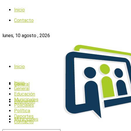
Inicio
Contacto
lunes, 10 agosto , 2026
Inicio
Inicio
General
General
Educación
Municipales
Educación
Policiales
Política
Deportes
Municipales
Contacto