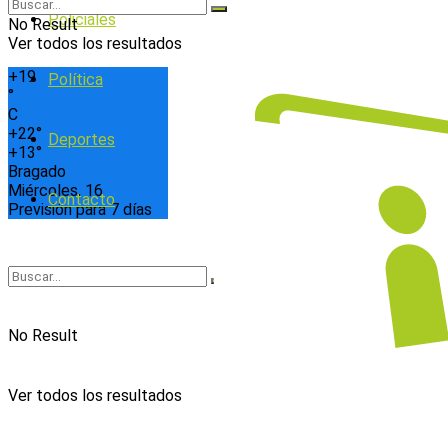
Policiales
No Result
Ver todos los resultados
+
19
Política
°
C
+
22°
Deportes
+
13°
Bragado
Miércoles, 16
Contacto
Previsión para 7 días
No Result
Ver todos los resultados