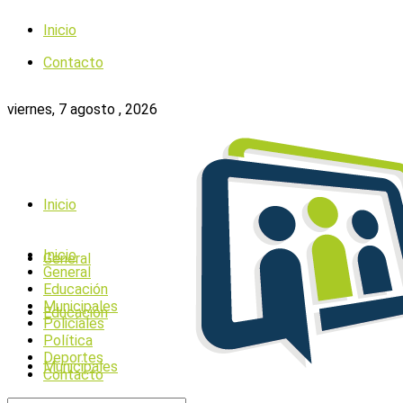
Inicio
Contacto
viernes, 7 agosto , 2026
Inicio
Inicio
General
General
Educación
Municipales
Educación
Policiales
Política
Deportes
Municipales
Contacto