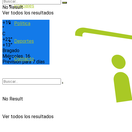
Policiales
No Result
Ver todos los resultados
+
19
Política
°
C
+
22°
Deportes
+
13°
Bragado
Miércoles, 16
Contacto
Previsión para 7 días
No Result
Ver todos los resultados