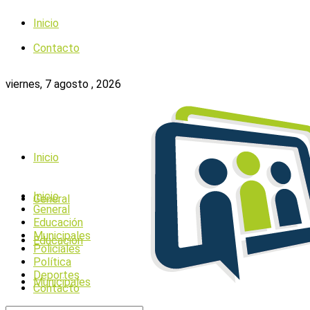
Inicio
Contacto
viernes, 7 agosto , 2026
Inicio
Inicio
General
General
Educación
Municipales
Educación
Policiales
Política
Deportes
Municipales
Contacto