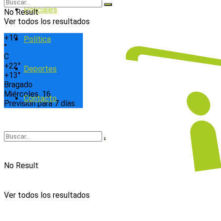
Policiales
No Result
Ver todos los resultados
+
19
Política
°
C
+
22°
Deportes
+
13°
Bragado
Miércoles, 16
Contacto
Previsión para 7 días
No Result
Ver todos los resultados