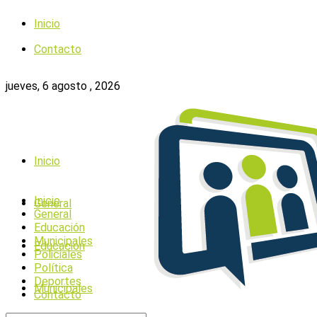
Inicio
Contacto
jueves, 6 agosto , 2026
Inicio
Inicio
General
General
Educación
Municipales
Educación
Policiales
Política
Deportes
Municipales
Contacto