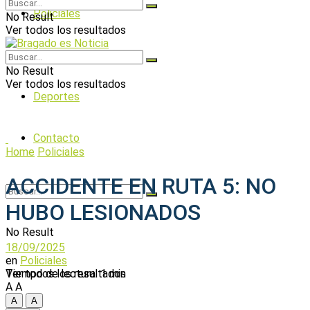
Policiales
No Result
Ver todos los resultados
Política
No Result
Ver todos los resultados
Deportes
Contacto
Home
Policiales
ACCIDENTE EN RUTA 5: NO
HUBO LESIONADOS
No Result
18/09/2025
en
Policiales
Tiempo de lectura: 1 min
Ver todos los resultados
A
A
A
A