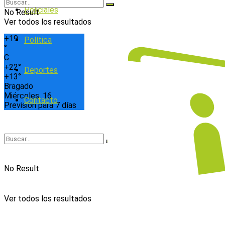
Policiales
No Result
Ver todos los resultados
+
19
Política
°
C
+
22°
Deportes
+
13°
Bragado
Miércoles, 16
Contacto
Previsión para 7 días
No Result
Ver todos los resultados