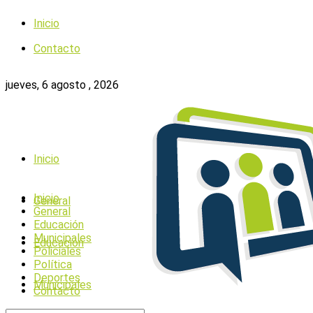
Inicio
Contacto
jueves, 6 agosto , 2026
Inicio
Inicio
General
General
Educación
Municipales
Educación
Policiales
Política
Deportes
Municipales
Contacto