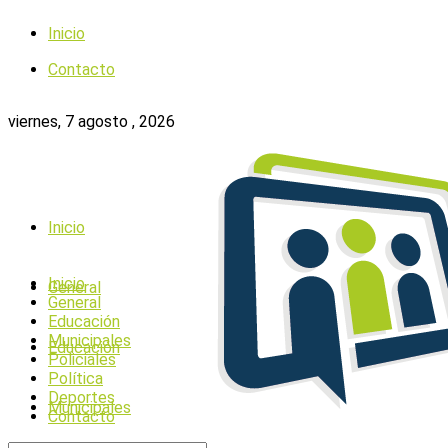
Inicio
Contacto
viernes, 7 agosto , 2026
Inicio
Inicio
General
General
Educación
Municipales
Educación
Policiales
Política
Deportes
Municipales
Contacto