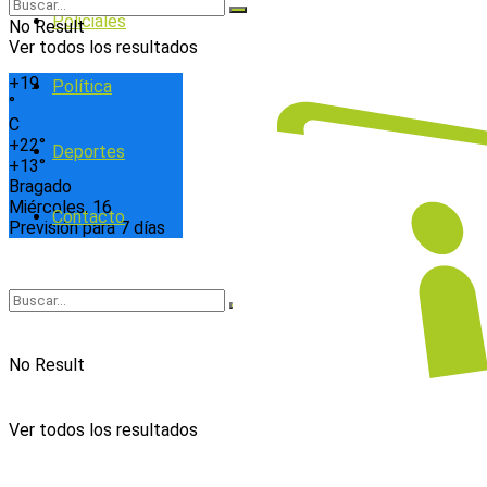
Policiales
No Result
Ver todos los resultados
+
19
Política
°
C
+
22°
Deportes
+
13°
Bragado
Miércoles, 16
Contacto
Previsión para 7 días
No Result
Ver todos los resultados