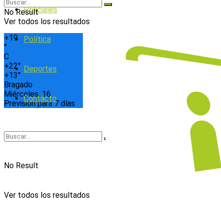
Policiales
No Result
Ver todos los resultados
+
19
Política
°
C
+
22°
Deportes
+
13°
Bragado
Miércoles, 16
Contacto
Previsión para 7 días
No Result
Ver todos los resultados