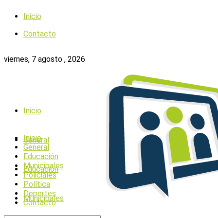
Inicio
Contacto
viernes, 7 agosto , 2026
Inicio
Inicio
General
General
Educación
Municipales
Educación
Policiales
Política
Deportes
Municipales
Contacto