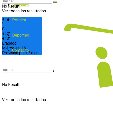
Policiales
No Result
Ver todos los resultados
+
19
Política
°
C
+
22°
Deportes
+
13°
Bragado
Miércoles, 16
Contacto
Previsión para 7 días
No Result
Ver todos los resultados