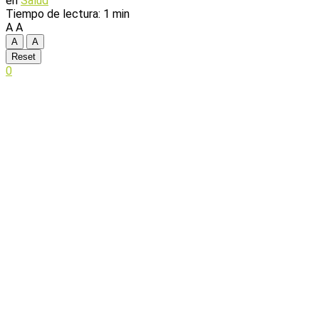
en
Salud
Tiempo de lectura: 1 min
A
A
A
A
Reset
0