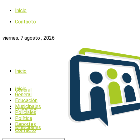
Inicio
Contacto
viernes, 7 agosto , 2026
Inicio
Inicio
General
General
Educación
Municipales
Educación
Policiales
Política
Deportes
Municipales
Contacto