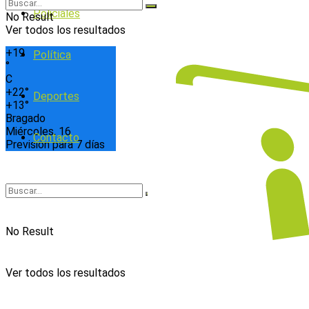
Policiales
No Result
Ver todos los resultados
+
19
Política
°
C
+
22°
Deportes
+
13°
Bragado
Miércoles, 16
Contacto
Previsión para 7 días
No Result
Ver todos los resultados