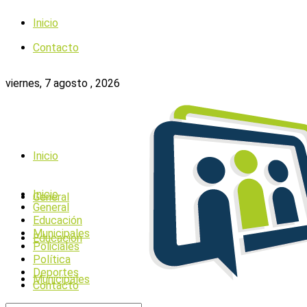
Inicio
Contacto
viernes, 7 agosto , 2026
Inicio
Inicio
General
General
Educación
Municipales
Educación
Policiales
Política
Deportes
Municipales
Contacto