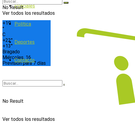
Policiales
No Result
Ver todos los resultados
+
19
Política
°
C
+
22°
Deportes
+
13°
Bragado
Miércoles, 16
Contacto
Previsión para 7 días
No Result
Ver todos los resultados