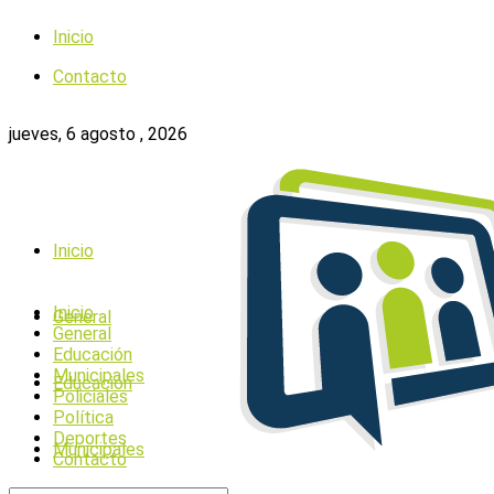
Inicio
Contacto
jueves, 6 agosto , 2026
Inicio
Inicio
General
General
Educación
Municipales
Educación
Policiales
Política
Deportes
Municipales
Contacto