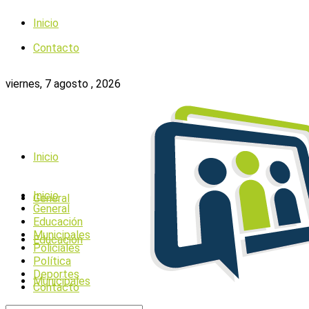
Inicio
Contacto
viernes, 7 agosto , 2026
Inicio
Inicio
General
General
Educación
Municipales
Educación
Policiales
Política
Deportes
Municipales
Contacto