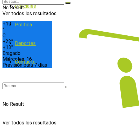
Policiales
No Result
Ver todos los resultados
+
19
Política
°
C
+
22°
Deportes
+
13°
Bragado
Miércoles, 16
Contacto
Previsión para 7 días
No Result
Ver todos los resultados