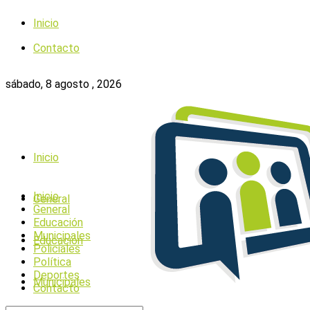
Inicio
Contacto
sábado, 8 agosto , 2026
Inicio
Inicio
General
General
Educación
Municipales
Educación
Policiales
Política
Deportes
Municipales
Contacto