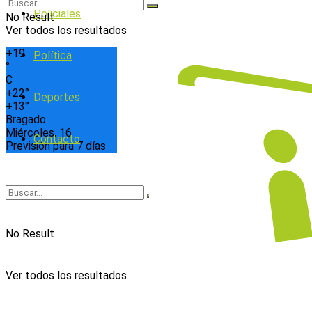
Policiales
No Result
Ver todos los resultados
+
19
Política
°
C
+
22°
Deportes
+
13°
Bragado
Miércoles, 16
Contacto
Previsión para 7 días
No Result
Ver todos los resultados