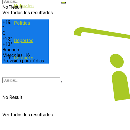
Policiales
No Result
Ver todos los resultados
+
19
Política
°
C
+
22°
Deportes
+
13°
Bragado
Miércoles, 16
Contacto
Previsión para 7 días
No Result
Ver todos los resultados