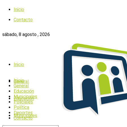
Inicio
Contacto
sábado, 8 agosto , 2026
Inicio
Inicio
General
General
Educación
Municipales
Educación
Policiales
Política
Deportes
Municipales
Contacto