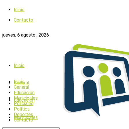
Inicio
Contacto
jueves, 6 agosto , 2026
Inicio
Inicio
General
General
Educación
Municipales
Educación
Policiales
Política
Deportes
Municipales
Contacto