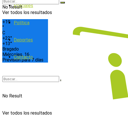
Policiales
No Result
Ver todos los resultados
+
19
Política
°
C
+
22°
Deportes
+
13°
Bragado
Miércoles, 16
Contacto
Previsión para 7 días
No Result
Ver todos los resultados