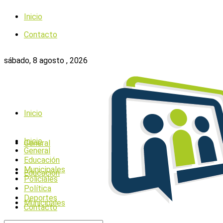
Inicio
Contacto
sábado, 8 agosto , 2026
Inicio
Inicio
General
General
Educación
Municipales
Educación
Policiales
Política
Deportes
Municipales
Contacto