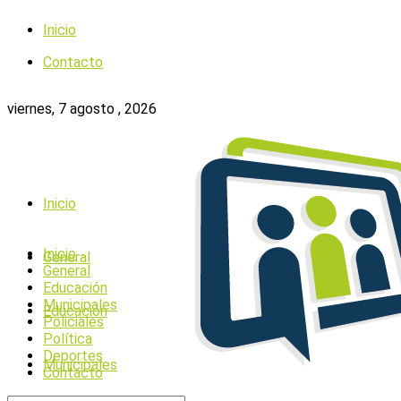
Inicio
Contacto
viernes, 7 agosto , 2026
Inicio
Inicio
General
General
Educación
Municipales
Educación
Policiales
Política
Deportes
Municipales
Contacto