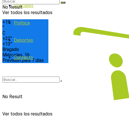
Policiales
No Result
Ver todos los resultados
+
19
Política
°
C
+
22°
Deportes
+
13°
Bragado
Miércoles, 16
Contacto
Previsión para 7 días
No Result
Ver todos los resultados