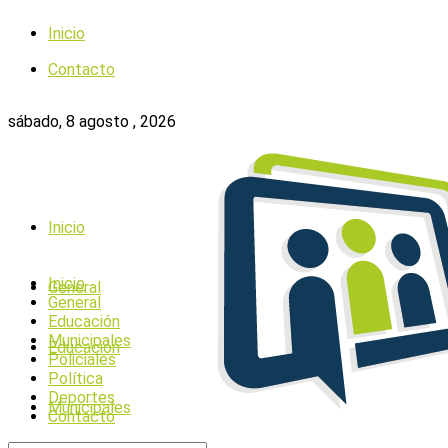
Inicio
Contacto
sábado, 8 agosto , 2026
Inicio
Inicio
General
General
Educación
Municipales
Educación
Policiales
Política
Deportes
Municipales
Contacto