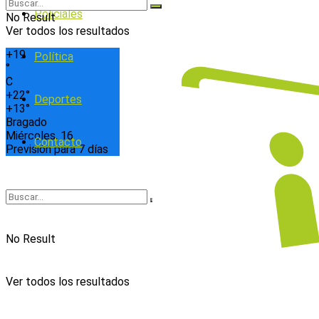
Policiales
No Result
Ver todos los resultados
+
19
Política
°
C
+
22°
Deportes
+
13°
Bragado
Miércoles, 16
Contacto
Previsión para 7 días
No Result
Ver todos los resultados