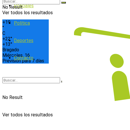
Policiales
No Result
Ver todos los resultados
+
19
Política
°
C
+
22°
Deportes
+
13°
Bragado
Miércoles, 16
Contacto
Previsión para 7 días
No Result
Ver todos los resultados