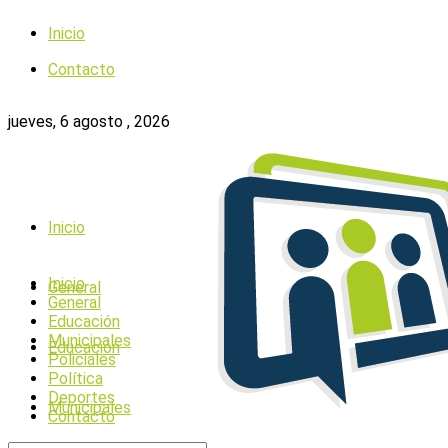
Inicio
Contacto
jueves, 6 agosto , 2026
Inicio
Inicio
General
General
Educación
Municipales
Educación
Policiales
Política
Deportes
Municipales
Contacto