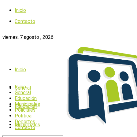
Inicio
Contacto
viernes, 7 agosto , 2026
Inicio
Inicio
General
General
Educación
Municipales
Educación
Policiales
Política
Deportes
Municipales
Contacto