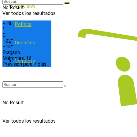
Policiales
No Result
Ver todos los resultados
+
19
Política
°
C
+
22°
Deportes
+
13°
Bragado
Miércoles, 16
Contacto
Previsión para 7 días
No Result
Ver todos los resultados