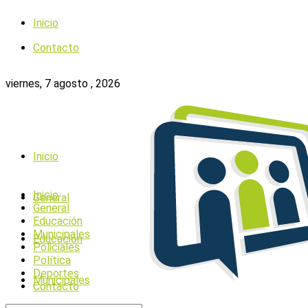
Inicio
Contacto
viernes, 7 agosto , 2026
Inicio
Inicio
General
General
Educación
Municipales
Educación
Policiales
Política
Deportes
Municipales
Contacto