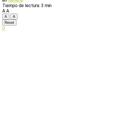
en
General
Tiempo de lectura: 3 min
A
A
A
A
Reset
0