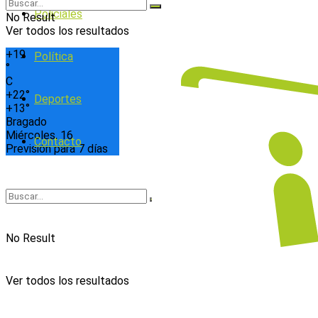
Policiales
No Result
Ver todos los resultados
+
19
Política
°
C
+
22°
Deportes
+
13°
Bragado
Miércoles, 16
Contacto
Previsión para 7 días
No Result
Ver todos los resultados