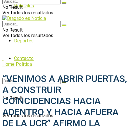
Policiales
No Result
Ver todos los resultados
Política
No Result
Ver todos los resultados
Deportes
Contacto
Home
Política
“VENIMOS A ABRIR PUERTAS,
A CONSTRUIR
No Result
COINCIDENCIAS HACIA
ADENTRO Y HACIA AFUERA
Ver todos los resultados
DE LA UCR” AFIRMO LA