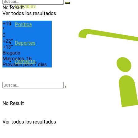
Policiales
No Result
Ver todos los resultados
+
19
Política
°
C
+
22°
Deportes
+
13°
Bragado
Miércoles, 16
Contacto
Previsión para 7 días
No Result
Ver todos los resultados