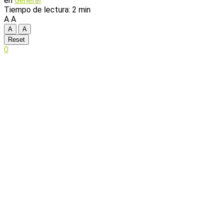
en
General
Tiempo de lectura: 2 min
A
A
A
A
Reset
0