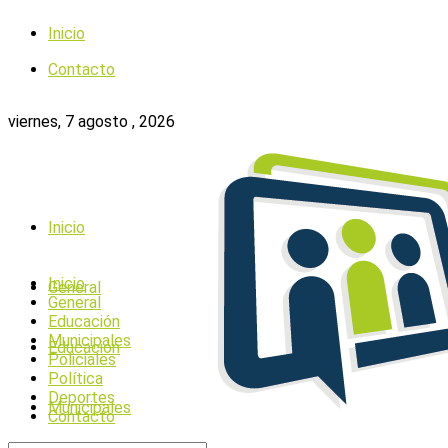
Inicio
Contacto
viernes, 7 agosto , 2026
Inicio
Inicio
General
General
Educación
Municipales
Educación
Policiales
Política
Deportes
Municipales
Contacto