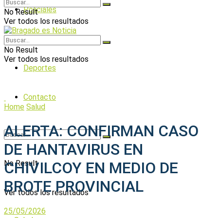
Policiales
No Result
Ver todos los resultados
Política
No Result
Ver todos los resultados
Deportes
Contacto
Home
Salud
ALERTA: CONFIRMAN CASO
DE HANTAVIRUS EN
No Result
CHIVILCOY EN MEDIO DE
BROTE PROVINCIAL
Ver todos los resultados
25/05/2026