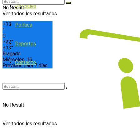
Policiales
No Result
Ver todos los resultados
+
19
Política
°
C
+
22°
Deportes
+
13°
Bragado
Miércoles, 16
Contacto
Previsión para 7 días
No Result
Ver todos los resultados