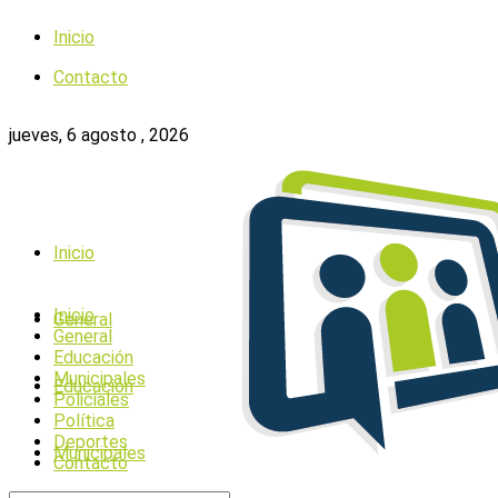
Inicio
Contacto
jueves, 6 agosto , 2026
Inicio
Inicio
General
General
Educación
Municipales
Educación
Policiales
Política
Deportes
Municipales
Contacto