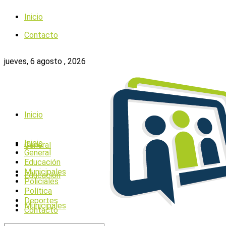
Inicio
Contacto
jueves, 6 agosto , 2026
Inicio
Inicio
General
General
Educación
Municipales
Educación
Policiales
Política
Deportes
Municipales
Contacto