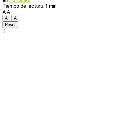
en
Policiales
Tiempo de lectura: 1 min
A
A
A
A
Reset
0