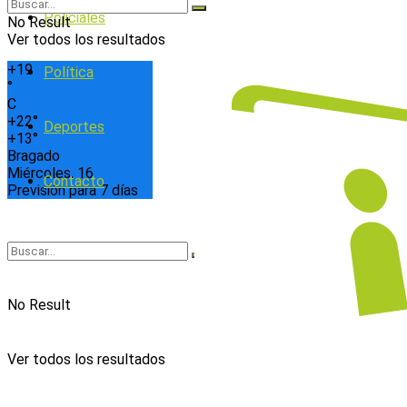
Policiales
No Result
Ver todos los resultados
+
19
Política
°
C
+
22°
Deportes
+
13°
Bragado
Miércoles, 16
Contacto
Previsión para 7 días
No Result
Ver todos los resultados